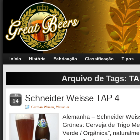
Início
História
Fabricação
Classificação
Tipos
Arquivo de Tags:
TA
Schneider Weisse TAP 4
JAN
14
German Weizen
,
Weissbier
Alemanha – Schneider Weis
Grünes: Cerveja de Trigo M
Verde / Orgânica”, naturalme