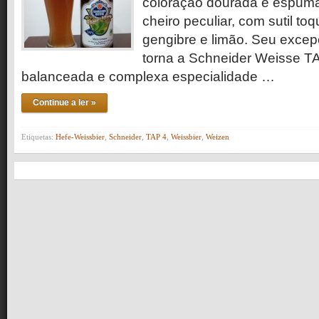
coloração dourada e espuma
cheiro peculiar, com sutil to
gengibre e limão. Seu excep
torna a Schneider Weisse T
balanceada e complexa especialidade …
Continue a ler »
Etiquetas:
Hefe-Weissbier
,
Schneider
,
TAP 4
,
Weissbier
,
Weizen