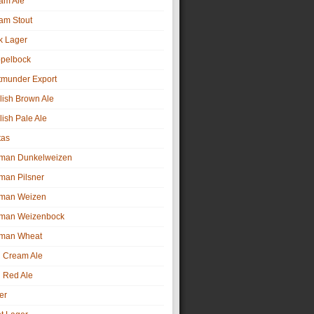
am Ale
am Stout
k Lager
pelbock
tmunder Export
lish Brown Ale
lish Pale Ale
tas
man Dunkelweizen
man Pilsner
man Weizen
man Weizenbock
man Wheat
sh Cream Ale
h Red Ale
er