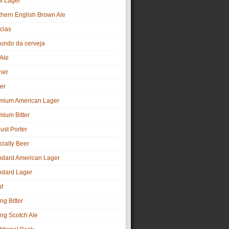
ht Lager
thern English Brown Ale
cias
undo da cerveja
 Ale
ner
er
mium American Lager
mium Bitter
ust Porter
cialty Beer
ndard American Lager
ndard Lager
ut
ng Bitter
ong Scotch Ale