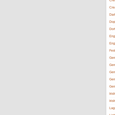
Cre
Cre
Dar
Dop
Dor
Eng
Eng
Fes
Ger
Ger
Ger
Ger
Ger
Iri
Iris
Lag