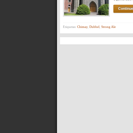
Continue
Etiquetas:
Chimay
,
Dubbel
,
Strong Ale