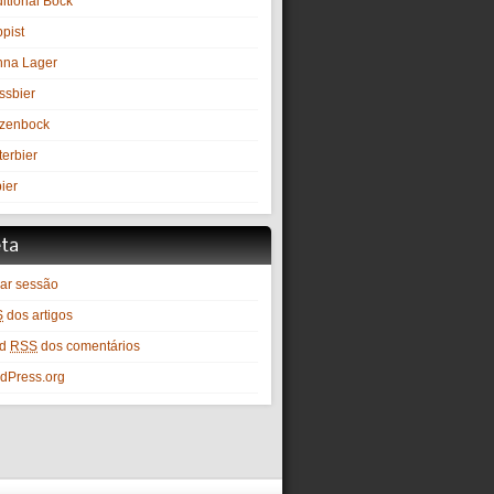
itional Bock
pist
nna Lager
ssbier
zenbock
terbier
ier
ta
iar sessão
S
dos artigos
ed
RSS
dos comentários
dPress.org