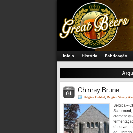
Início
História
Fabricação
Arqu
Chimay Brune
AGO
01
Belgian Dubbel
,
Belgian Strong Ale
Bélgica – C
Scourmont, 
cremoso que
fermentação
observados 
equilibrado