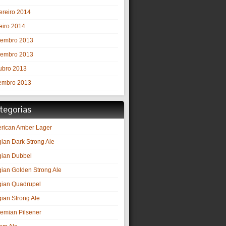
ereiro 2014
eiro 2014
embro 2013
embro 2013
ubro 2013
embro 2013
tegorias
rican Amber Lager
gian Dark Strong Ale
gian Dubbel
gian Golden Strong Ale
gian Quadrupel
gian Strong Ale
emian Pilsener