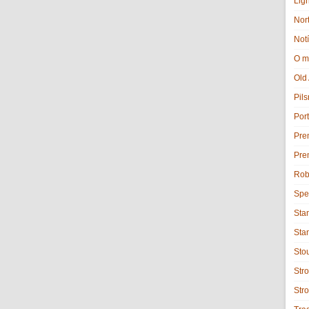
Lig
Nor
Notí
O m
Old
Pils
Port
Pre
Pre
Rob
Spe
Sta
Sta
Sto
Stro
Str