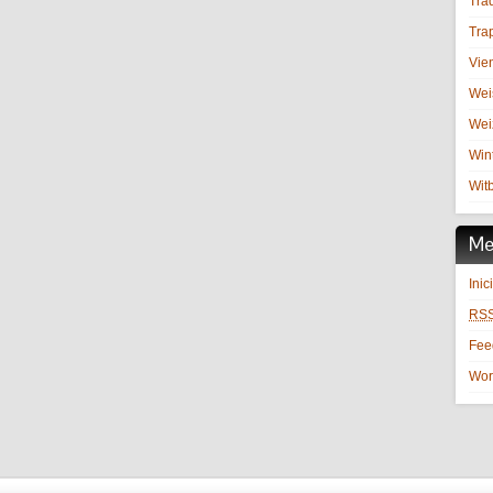
Trad
Trap
Vie
Wei
Wei
Win
Witb
Me
Inic
RS
Fe
Wor