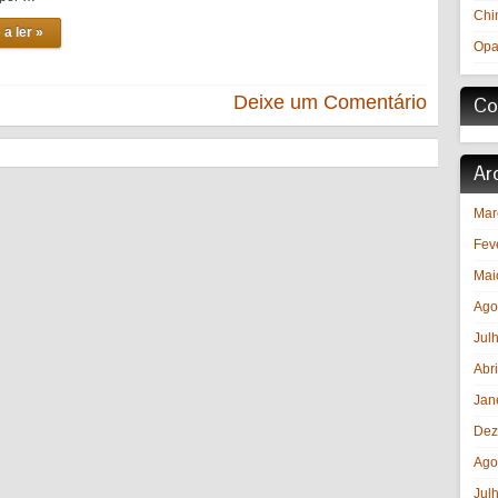
Chi
 a ler »
Opa
Deixe um Comentário
Co
Ar
Mar
Fev
Mai
Ago
Jul
Abr
Jan
Dez
Ago
Jul