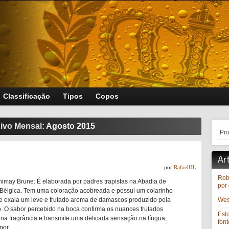
Classificação
Tipos
Copos
ivo Mensal:
Agosto 2015
Ar
por
RafaelHL
Rob
himay Brune: É elaborada por padres trapistas na Abadia de
por 
Bélgica. Tem uma coloração acobreada e possui um colarinho
 exala um leve e frutado aroma de damascos produzido pela
West
. O sabor percebido na boca confirma os nuances frutados
Esl
na fragrância e transmite uma delicada sensação na língua,
font
 por …