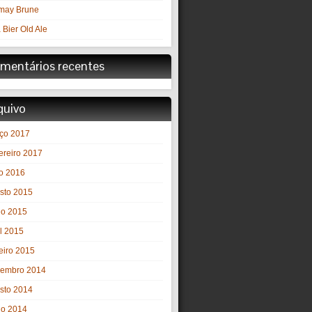
may Brune
 Bier Old Ale
mentários recentes
quivo
ço 2017
ereiro 2017
o 2016
sto 2015
ho 2015
il 2015
eiro 2015
embro 2014
sto 2014
ho 2014