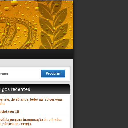
Procurar
tigos recentes
ertine, de 96 anos, bebe até 20 cervejas
dia
vleteren XII
ovênia prepara inauguração da primeira
e pública de cerveja