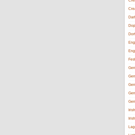
Cre
Cre
Dar
Dop
Dor
Eng
Eng
Fes
Ger
Ger
Ger
Ger
Ger
Iri
Iris
Lag