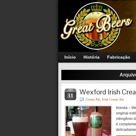
Início
História
Fabricação
Arquiv
Wexford Irish Cre
JAN
31
Cream Ale
,
Irish Cream Ale
Irlanda – We
original est
nitrogênio 
é complemen
delicadame