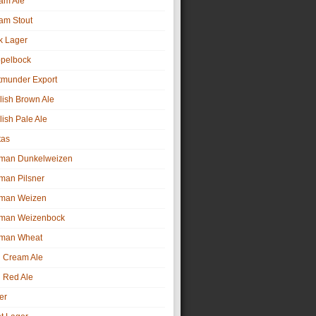
am Ale
am Stout
k Lager
pelbock
tmunder Export
lish Brown Ale
lish Pale Ale
tas
man Dunkelweizen
man Pilsner
man Weizen
man Weizenbock
man Wheat
sh Cream Ale
h Red Ale
er