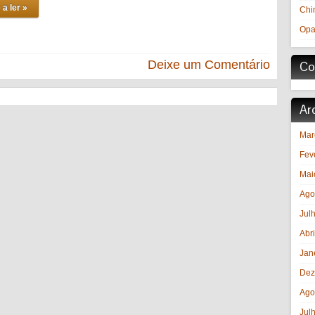
 a ler »
Chi
Opa
Deixe um Comentário
Co
Ar
Mar
Fev
Mai
Ago
Jul
Abr
Jan
Dez
Ago
Jul