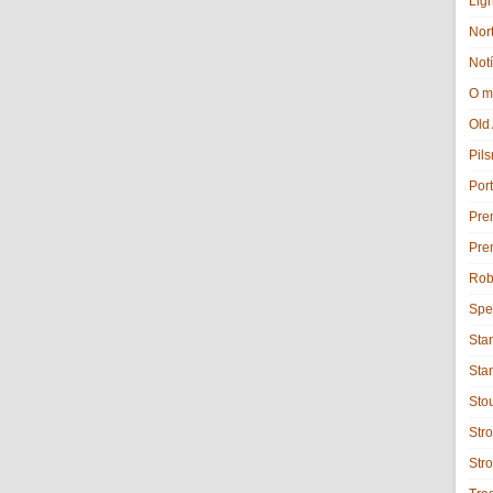
Lig
Nor
Notí
O m
Old
Pils
Port
Pre
Pre
Rob
Spe
Sta
Sta
Sto
Stro
Str