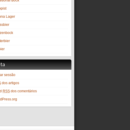
itional Bock
pist
nna Lager
ssbier
zenbock
terbier
ier
ta
iar sessão
S
dos artigos
ed
RSS
dos comentários
dPress.org