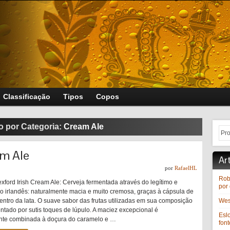
Classificação
Tipos
Copos
o por Categoria:
Cream Ale
am Ale
Ar
por
RafaelHL
Rob
xford Irish Cream Ale: Cerveja fermentada através do legítimo e
por 
ilo irlandês: naturalmente macia e muito cremosa, graças à cápsula de
dentro da lata. O suave sabor das frutas utilizadas em sua composição
West
tado por sutis toques de lúpulo. A maciez excepcional é
Esl
nte combinada à doçura do caramelo e …
font