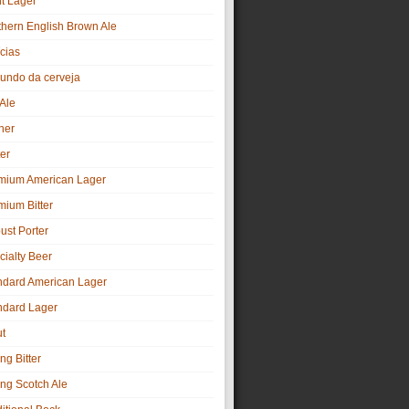
ht Lager
thern English Brown Ale
cias
undo da cerveja
 Ale
ner
er
mium American Lager
mium Bitter
ust Porter
cialty Beer
ndard American Lager
ndard Lager
ut
ng Bitter
ong Scotch Ale