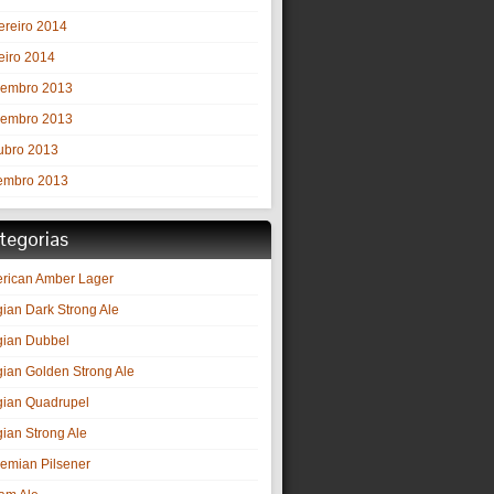
ereiro 2014
eiro 2014
embro 2013
embro 2013
ubro 2013
embro 2013
tegorias
rican Amber Lager
gian Dark Strong Ale
gian Dubbel
gian Golden Strong Ale
gian Quadrupel
gian Strong Ale
emian Pilsener