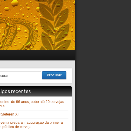
Procurar
tigos recentes
ertine, de 96 anos, bebe até 20 cervejas
dia
vleteren XII
ovênia prepara inauguração da primeira
e pública de cerveja