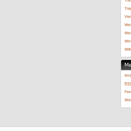
Trad
Trap
Vie
Wei
Wei
Win
Witb
Me
Inic
RS
Fe
Wor