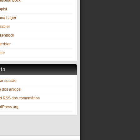
itional Bock
pist
nna Lager
ssbier
zenbock
terbier
ier
ta
iar sessão
S
dos artigos
ed
RSS
dos comentários
dPress.org