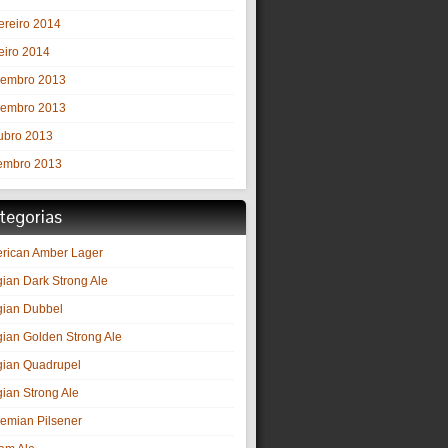
ereiro 2014
eiro 2014
embro 2013
embro 2013
ubro 2013
embro 2013
tegorias
rican Amber Lager
gian Dark Strong Ale
gian Dubbel
gian Golden Strong Ale
gian Quadrupel
gian Strong Ale
emian Pilsener