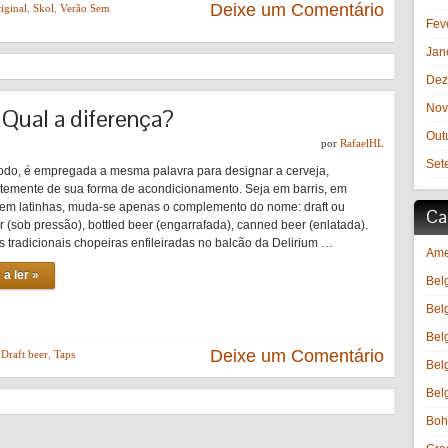
Deixe um Comentário
iginal
,
Skol
,
Verão Sem
Fev
Jan
Dez
Nov
Qual a diferença?
Out
por
RafaelHL
Set
do, é empregada a mesma palavra para designar a cerveja,
emente de sua forma de acondicionamento. Seja em barris, em
 em latinhas, muda-se apenas o complemento do nome: draft ou
Ca
r (sob pressão), bottled beer (engarrafada), canned beer (enlatada).
s tradicionais chopeiras enfileiradas no balcão da Delirium …
Ame
 a ler »
Bel
Bel
Bel
Deixe um Comentário
,
Draft beer
,
Taps
Bel
Bel
Boh