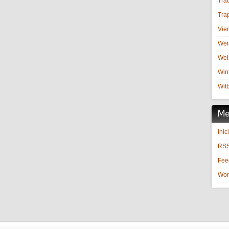
Trad
Trap
Vie
Wei
Wei
Win
Witb
Me
Inic
RS
Fe
Wor