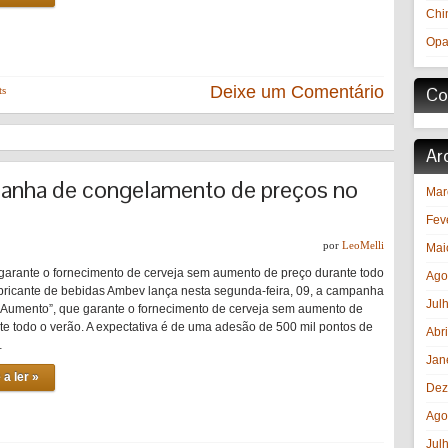
Chi
Opa
Deixe um Comentário
Co
ts
Ar
anha de congelamento de preços no
Mar
Fev
por
LeoMelli
Mai
rante o fornecimento de cerveja sem aumento de preço durante todo
Ago
abricante de bebidas Ambev lança nesta segunda-feira, 09, a campanha
Jul
Aumento”, que garante o fornecimento de cerveja sem aumento de
te todo o verão. A expectativa é de uma adesão de 500 mil pontos de
Abr
…
Jan
 a ler »
Dez
Ago
Jul