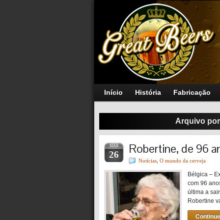
Início
História
Fabricação
Arquivo por
Robertine, de 96 an
MAR
26
Notícias
,
O mundo da cerveja
Bélgica – E
com 96 anos
última a sa
Robertine v
Continue