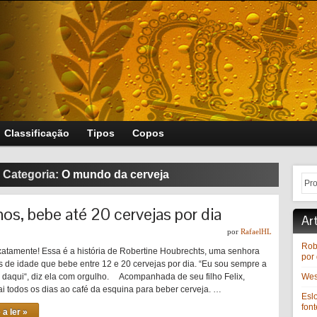
Classificação
Tipos
Copos
 Categoria:
O mundo da cerveja
os, bebe até 20 cervejas por dia
Ar
por
RafaelHL
Rob
xatamente! Essa é a história de Robertine Houbrechts, uma senhora
por 
 de idade que bebe entre 12 e 20 cervejas por dia. “Eu sou sempre a
ir daqui“, diz ela com orgulho. Acompanhada de seu filho Felix,
West
ai todos os dias ao café da esquina para beber cerveja. …
Esl
font
 a ler »