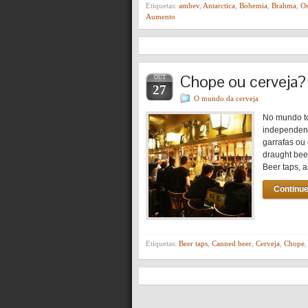
Etiquetas:
ambev
,
Antarctica
,
Bohemia
,
Brahma
,
Or
Aumento
Chope ou cerveja? 
OUT
27
O mundo da cerveja
No mundo to
independent
garrafas ou
draught bee
Beer taps, a
Continue
Etiquetas:
Beer taps
,
Canned beer
,
Cerveja
,
Chope