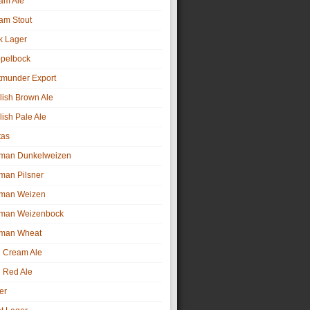
am Ale
am Stout
k Lager
pelbock
tmunder Export
lish Brown Ale
lish Pale Ale
tas
man Dunkelweizen
man Pilsner
man Weizen
man Weizenbock
man Wheat
sh Cream Ale
h Red Ale
er