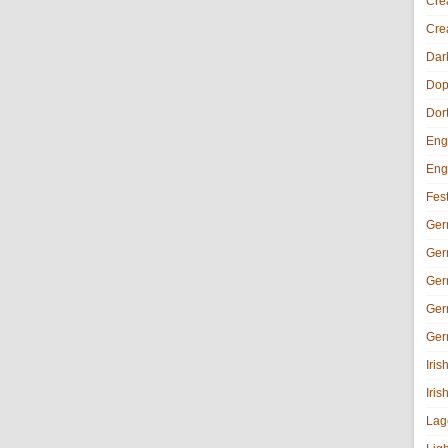
Cre
Cre
Dar
Dop
Dor
Eng
Eng
Fes
Ger
Ger
Ger
Ger
Ger
Iri
Iris
Lag