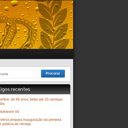
Procurar
tigos recentes
ertine, de 96 anos, bebe até 20 cervejas
dia
vleteren XII
ovênia prepara inauguração da primeira
e pública de cerveja