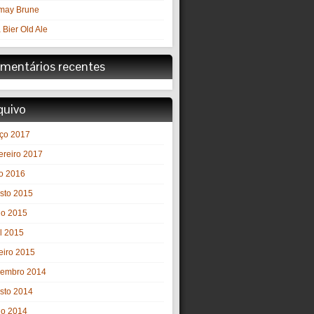
may Brune
 Bier Old Ale
mentários recentes
quivo
ço 2017
ereiro 2017
o 2016
sto 2015
ho 2015
il 2015
eiro 2015
embro 2014
sto 2014
ho 2014