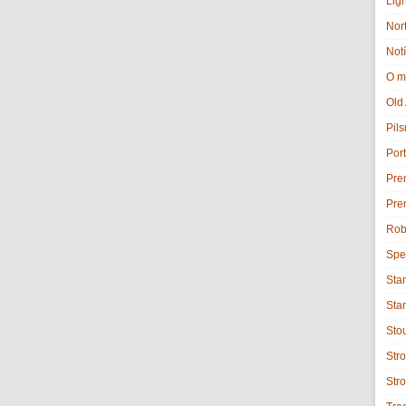
Lig
Nor
Notí
O m
Old
Pils
Port
Pre
Pre
Rob
Spe
Sta
Sta
Sto
Stro
Str