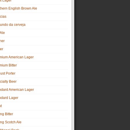
ht Lager
thern English Brown Ale
cias
undo da cerveja
 Ale
ner
er
mium American Lager
mium Bitter
ust Porter
cialty Beer
ndard American Lager
ndard Lager
ut
ng Bitter
ong Scotch Ale