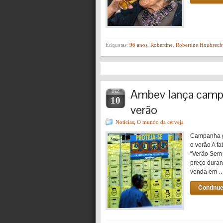
Etiquetas:
96 anos
,
Robertine
,
Robertine Houbrech
Ambev lança camp
DEZ
10
verão
Notícias
,
O mundo da cerveja
Campanha ga
o verão A f
“Verão Sem 
preço duran
venda em 
Continue