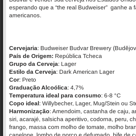
esperando que a “the real Budweiser” ganhe a
americanos.
Cervejaria
: Budweiser Budvar Brewery (Budějov
País de Origem:
República Tcheca
Grupo da Cerveja
: Lager
Estilo da Cerveja
: Dark American Lager
Cor
: Preto
Graduação Alcoólica
: 4,7%
Temperatura ideal para consumo
: 6-8 °C
Copo ideal
: Willybecher, Lager, Mug/Stein ou S
Harmonização
: Amendoim, castanha de caju, 
siri, acarajé, salsicha aperitivo, codorna, peru, c
frango, massa com molho de tomate, molho bran
canelone, lombo de porco e defumado, bife de ca