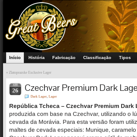
Início
História
Fabricação
Classificação
Tipos
«
Zlatoprazske Exclusive Lager
Czechvar Premium Dark Lage
ABR
26
Dark Lager
,
Lager
República Tcheca –
Czechvar Premium Dark 
produzida com base na Czechvar, utilizando o l
cevada da Morávia. Para esta versão foram utiliz
maltes de cevada especiais: Munique, caramelo 