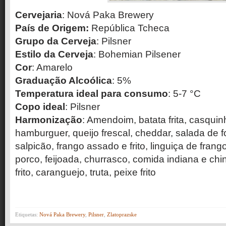
Cervejaria
: Nová Paka Brewery
País de Origem:
República Tcheca
Grupo da Cerveja
: Pilsner
Estilo da Cerveja
: Bohemian Pilsener
Cor
: Amarelo
Graduação Alcoólica
: 5%
Temperatura ideal para consumo
: 5-7 °C
Copo ideal
: Pilsner
Harmonização
: Amendoim, batata frita, casquinh
hamburguer, queijo frescal, cheddar, salada de f
salpicão, frango assado e frito, linguiça de frang
porco, feijoada, churrasco, comida indiana e ch
frito, caranguejo, truta, peixe frito
Etiquetas:
Nová Paka Brewery
,
Pilsner
,
Zlatoprazske