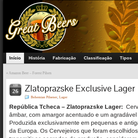
Início
História
Fabricação
Classificação
Tipos
«
Amazon Beer – Forest Pilsen
Zlatoprazske Exclusive Lager
ABR
26
Bohemian Pilsener
,
Lager
República Tcheca – Zlatoprazske Lager:
Cerve
âmbar, com amargor acentuado e um agradável 
Produzida exclusivamente em pequenas e antiga
da Europa. Os Cervejeiros que foram escolhido