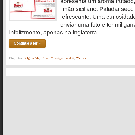
apresenta um aroma frutado,
limão siciliano. Paladar sec
refrescante. Uma curiosidad
enviar uma foto e ter mil ga
Infelizmente, apenas na Inglaterra …
Continue a ler »
Etiquetas:
Belgian Ale
,
Duvel Moortgat
,
Vedett
,
Witbier