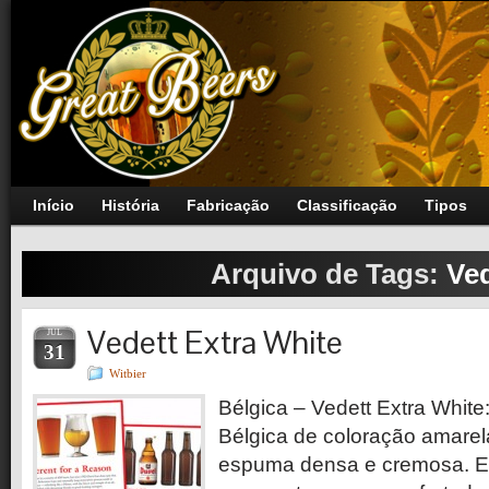
Início
História
Fabricação
Classificação
Tipos
Arquivo de Tags:
Ved
Vedett Extra White
JUL
31
Witbier
Bélgica – Vedett Extra White
Bélgica de coloração amarela
espuma densa e cremosa. Es