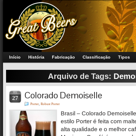
Início
História
Fabricação
Classificação
Tipos
Arquivo de Tags:
Demos
Colorado Demoiselle
JUL
27
Porter
,
Robust Porter
Brasil – Colorado Demoiselle
estilo Porter é feita com ma
alta qualidade e o melhor caf