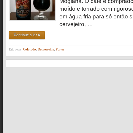
Mogiana. O café é comprado 
moído e torrado com rigoroso
em água fria para só então 
cervejeiro, …
Continue a ler »
Etiquetas:
Colorado
,
Demosseille
,
Porter