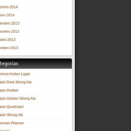
ereiro 2014
eiro 2014
embro 2013
embro 2013
ubro 2013
embro 2013
tegorias
rican Amber Lager
gian Dark Strong Ale
gian Dubbel
gian Golden Strong Ale
gian Quadrupel
gian Strong Ale
emian Pilsener