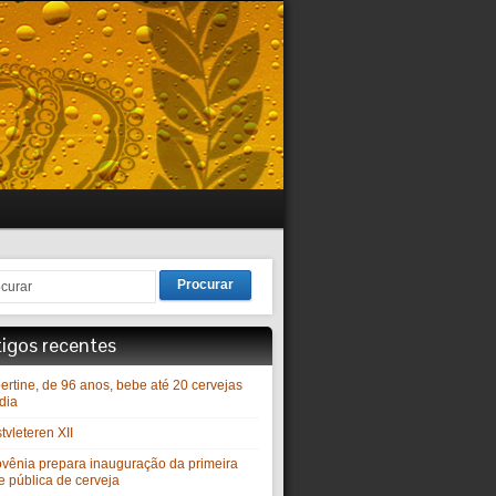
Procurar
tigos recentes
ertine, de 96 anos, bebe até 20 cervejas
dia
vleteren XII
ovênia prepara inauguração da primeira
e pública de cerveja