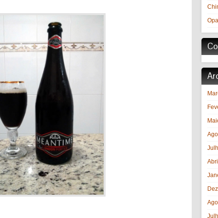
Chi
Opa
Co
Ar
Mar
Fev
Mai
Ago
Jul
Abr
Jan
Dez
Ago
Jul