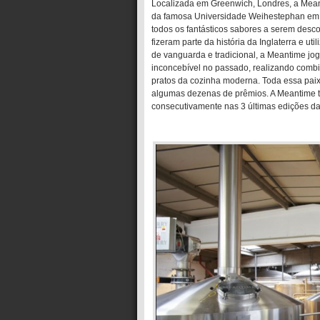
Localizada em Greenwich, Londres, a Meant
da famosa Universidade Weihestephan em M
todos os fantásticos sabores a serem desco
fizeram parte da história da Inglaterra e 
de vanguarda e tradicional, a Meantime jo
inconcebível no passado, realizando comb
pratos da cozinha moderna. Toda essa paix
algumas dezenas de prêmios. A Meantime te
consecutivamente nas 3 últimas edições d