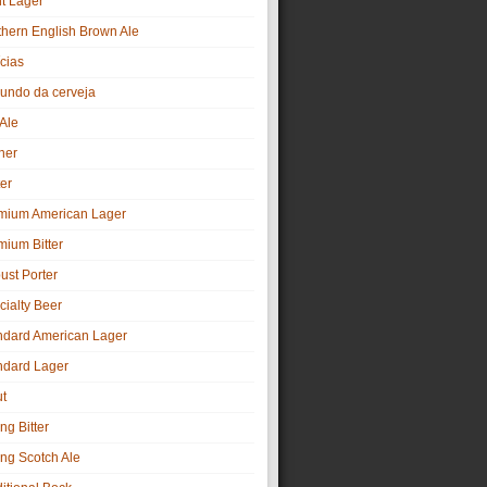
ht Lager
thern English Brown Ale
cias
undo da cerveja
 Ale
ner
er
mium American Lager
mium Bitter
ust Porter
cialty Beer
ndard American Lager
ndard Lager
ut
ng Bitter
ong Scotch Ale