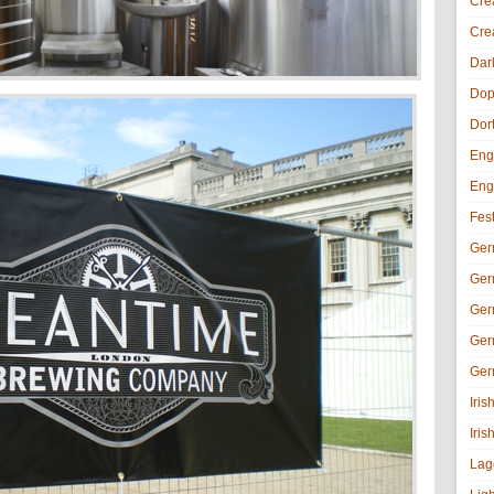
Cre
Cre
Dar
Dop
Dor
Eng
Eng
Fes
Ger
Ger
Ger
Ger
Ger
Iri
Iris
Lag