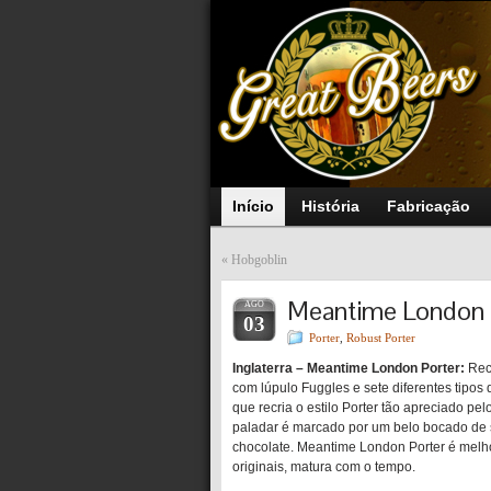
Início
História
Fabricação
«
Hobgoblin
Meantime London 
AGO
03
Porter
,
Robust Porter
Inglaterra – Meantime London Porter:
Recr
com lúpulo Fuggles e sete diferentes tipo
que recria o estilo Porter tão apreciado pe
paladar é marcado por um belo bocado de 
chocolate. Meantime London Porter é melh
originais, matura com o tempo.