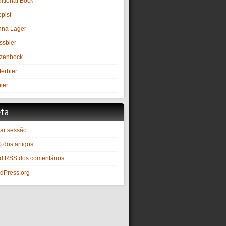
itional Bock
pist
nna Lager
ssbier
zenbock
terbier
ier
ta
iar sessão
S
dos artigos
ed
RSS
dos comentários
dPress.org