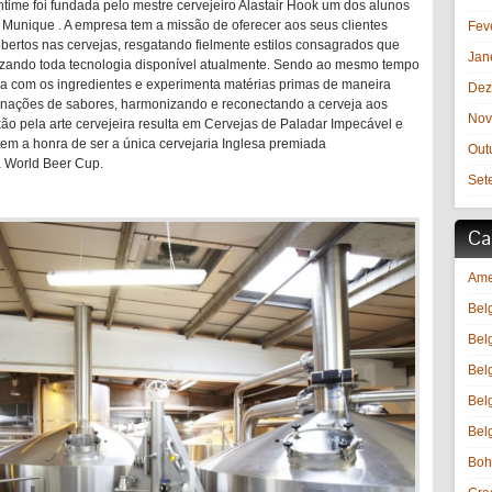
ime foi fundada pelo mestre cervejeiro Alastair Hook um dos alunos
unique . A empresa tem a missão de oferecer aos seus clientes
Fev
bertos nas cervejas, resgatando fielmente estilos consagrados que
Jan
utilizando toda tecnologia disponível atualmente. Sendo ao mesmo tempo
ga com os ingredientes e experimenta matérias primas de maneira
Dez
inações de sabores, harmonizando e reconectando a cerveja aos
Nov
ão pela arte cervejeira resulta em Cervejas de Paladar Impecável e
m a honra de ser a única cervejaria Inglesa premiada
Out
a World Beer Cup.
Set
Ca
Ame
Bel
Bel
Bel
Bel
Bel
Boh