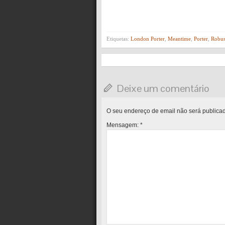
Etiquetas:
London Porter
,
Meantime
,
Porter
,
Robus
Deixe um comentário
O seu endereço de email não será publica
Mensagem:
*