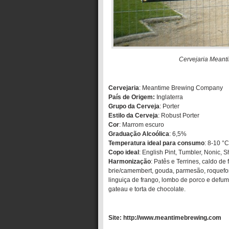
Cervejaria Meant
Cervejaria
: Meantime Brewing Company
País de Origem:
Inglaterra
Grupo da Cerveja
: Porter
Estilo da Cerveja
: Robust Porter
Cor
: Marrom escuro
Graduação Alcoólica
: 6,5%
Temperatura ideal para consumo
: 8-10 °C
Copo ideal
: English Pint, Tumbler, Nonic, 
Harmonização
: Patês e Terrines, caldo de
brie/camembert, gouda, parmesão, roquefort
linguiça de frango, lombo de porco e defumad
gateau e torta de chocolate.
Site: http://www.meantimebrewing.com