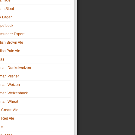
am Ale
am Stout
k Lager
pelbock
tmunder Export
lish Brown Ale
lish Pale Ale
tas
man Dunkelweizen
man Pilsner
man Weizen
man Weizenbock
man Wheat
sh Cream Ale
h Red Ale
er