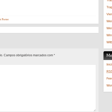
Trad
Trap
Vie
t Porter
Wei
Wei
Win
Witb
Me
do.
Campos obrigatórios marcados com
*
Inic
RS
Fe
Wor