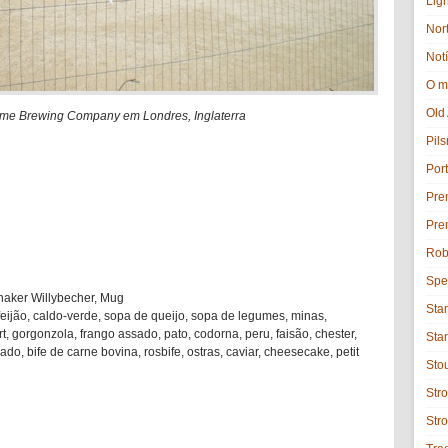
Lig
Nor
Notí
O m
Old
ime Brewing Company em Londres, Inglaterra
Pils
Port
Pre
Pre
Rob
Spe
Shaker Willybecher, Mug
Sta
 feijão, caldo-verde, sopa de queijo, sopa de legumes, minas,
, gorgonzola, frango assado, pato, codorna, peru, faisão, chester,
Sta
o, bife de carne bovina, rosbife, ostras, caviar, cheesecake, petit
Sto
Stro
Str