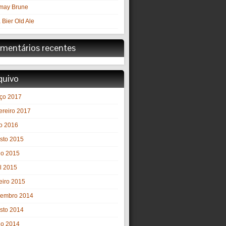
may Brune
 Bier Old Ale
mentários recentes
quivo
ço 2017
ereiro 2017
o 2016
sto 2015
ho 2015
il 2015
eiro 2015
embro 2014
sto 2014
ho 2014