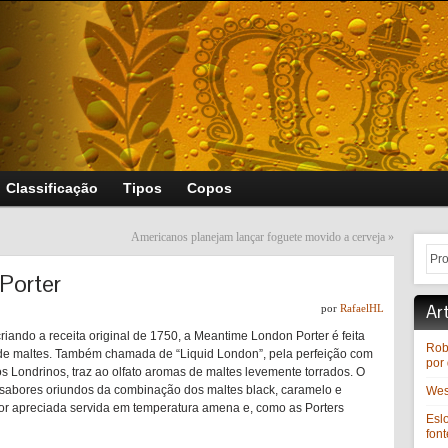
Classificação
Tipos
Copos
Americanos planejam lançar foguete movido a cerveja
»
Porter
Ar
por
RafaelHL
iando a receita original de 1750, a Meantime London Porter é feita
Rob
s de maltes. Também chamada de “Liquid London”, pela perfeição com
por 
los Londrinos, traz ao olfato aromas de maltes levemente torrados. O
sabores oriundos da combinação dos maltes black, caramelo e
West
or apreciada servida em temperatura amena e, como as Porters
Esl
font