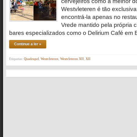
cervejeiros como a melhor 
Westvleteren é tão exclusiva
encontrá-la apenas no restau
Vrede mantido pela própria c
bares especializados como o Delirium Café em Br
Continue a ler »
Etiquetas:
Quadrupel
,
Westvleteren
,
Westvleteren XII
,
XII