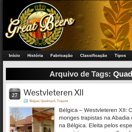
Início
História
Fabricação
Classificação
Tipos
Arquivo de Tags:
Quad
Westvleteren XII
FEV
27
Belgian Quadrupel
,
Trappist
Bélgica – Westvleteren XII: 
monges trapistas na Abadia d
na Bélgica. Eleita pelos espec