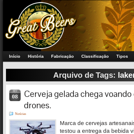
Início
História
Fabricação
Classificação
Tipos
Arquivo de Tags:
lake
Cerveja gelada chega voando
FEV
08
drones.
Notícias
Marca de cervejas artesana
testou a entrega da bebida 