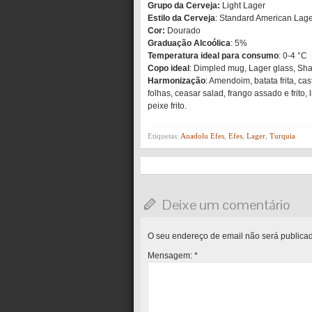
Grupo da Cerveja:
Light Lager
Estilo da Cerveja
: Standard American Lag
Cor:
Dourado
Graduação Alcoólica
: 5%
Temperatura ideal para consumo
: 0-4 °C
Copo ideal
: Dimpled mug, Lager glass, Sh
Harmonização
: Amendoim, batata frita, ca
folhas, ceasar salad, frango assado e frito,
peixe frito.
Etiquetas:
Anadolu Efes
,
Efes
,
Lager
,
Turquia
Deixe um comentário
O seu endereço de email não será publica
Mensagem:
*