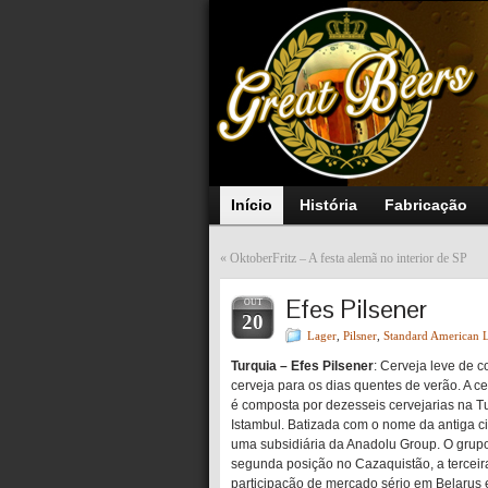
Início
História
Fabricação
«
OktoberFritz – A festa alemã no interior de SP
Efes Pilsener
OUT
20
Lager
,
Pilsner
,
Standard American 
Turquia – Efes Pilsener
: Cerveja leve
de c
cerveja para os dias quentes de verão
. A c
é composta por dezesseis cervejarias na T
Istambul. Batizada com o nome da antiga cid
uma subsidiária da Anadolu Group. O grupo
segunda posição no Cazaquistão, a terceir
participação de mercado sério em Belarus