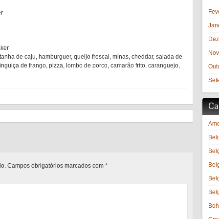
Fev
er
Jan
Dez
aker
Nov
stanha de caju, hamburguer, queijo frescal, minas, cheddar, salada de
 linguiça de frango, pizza, lombo de porco, camarão frito, caranguejo,
Out
Set
Ca
Ame
Bel
Bel
Bel
do.
Campos obrigatórios marcados com
*
Bel
Bel
Boh