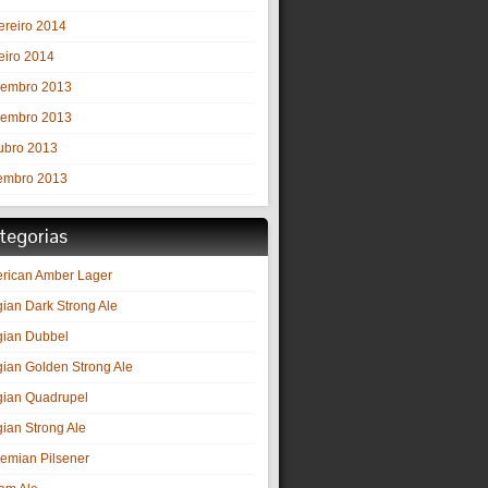
ereiro 2014
eiro 2014
embro 2013
embro 2013
ubro 2013
embro 2013
tegorias
rican Amber Lager
gian Dark Strong Ale
gian Dubbel
gian Golden Strong Ale
gian Quadrupel
gian Strong Ale
emian Pilsener