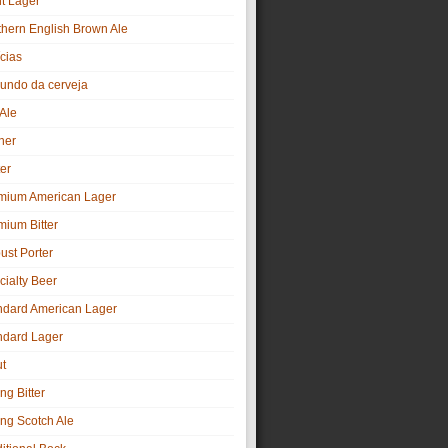
ht Lager
thern English Brown Ale
cias
undo da cerveja
 Ale
ner
er
mium American Lager
mium Bitter
ust Porter
cialty Beer
ndard American Lager
ndard Lager
ut
ng Bitter
ong Scotch Ale