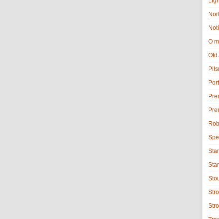
Lig
Nor
Notí
O m
Old
Pils
Port
Pre
Pre
Rob
Spe
Sta
Sta
Sto
Stro
Str