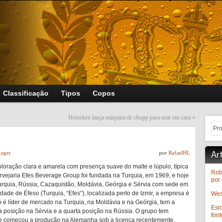
Classificação
Tipos
Copos
Heineken lança máquina de chopp para usar em casa
»
Ar
Lager
por
RafaelHL
oloração clara e amarela
com presença suave do malte e lúpulo, típica
Rob
ervejaria Efes Beverage Group foi fundada na Turquia, em 1969, e hoje
por 
urquia, Rússia, Cazaquistão, Moldávia, Geórgia e Sérvia com sede em
ade de Éfeso (Turquia, “Efes”), localizada perto de Izmir, a empresa é
West
 é líder de mercado na Turquia, na Moldávia e na Geórgia, tem a
Esl
a posição na Sérvia e a quarta posição na Rússia. O grupo tem
font
 e começou a produção na Alemanha sob a licença recentemente.