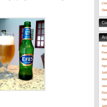
Chi
Opa
Co
Ar
Mar
Fev
Mai
Ago
Jul
Abr
Jan
Dez
Ago
Jul