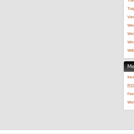
Trad
Trap
Vie
Wei
Wei
Win
Witb
Me
Inic
RS
Fe
Wor