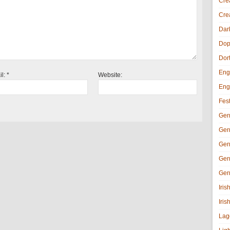
Cre
Cre
Dar
Dop
Dor
Eng
il:
*
Website:
Eng
Fes
Ger
Ger
Ger
Ger
Ger
Iri
Iris
Lag