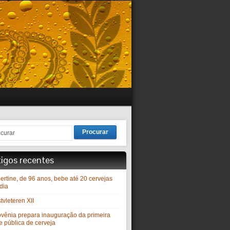
Procurar
tigos recentes
ertine, de 96 anos, bebe até 20 cervejas
dia
vleteren XII
ovênia prepara inauguração da primeira
e pública de cerveja