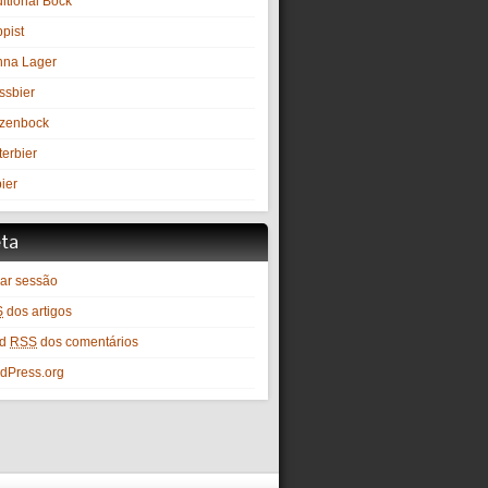
itional Bock
pist
nna Lager
ssbier
zenbock
terbier
ier
ta
iar sessão
S
dos artigos
ed
RSS
dos comentários
dPress.org