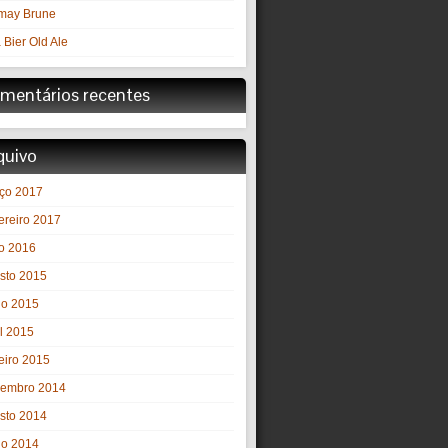
may Brune
 Bier Old Ale
mentários recentes
quivo
ço 2017
ereiro 2017
o 2016
sto 2015
ho 2015
il 2015
eiro 2015
embro 2014
sto 2014
ho 2014