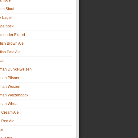
am Ale
am Stout
k Lager
pelbock
tmunder Export
lish Brown Ale
lish Pale Ale
tas
man Dunkelweizen
man Pilsner
man Weizen
man Weizenbock
man Wheat
sh Cream Ale
h Red Ale
er